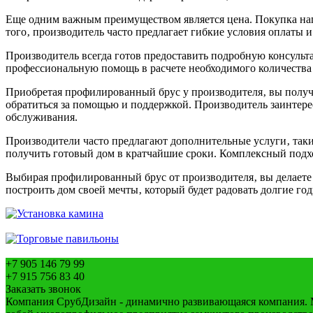
Еще одним важным преимуществом является цена. Покупка нап
того‚ производитель часто предлагает гибкие условия оплаты
Производитель всегда готов предоставить подробную консульт
профессиональную помощь в расчете необходимого количества 
Приобретая профилированный брус у производителя‚ вы получа
обратиться за помощью и поддержкой. Производитель заинтере
обслуживания.
Производители часто предлагают дополнительные услуги‚ такие
получить готовый дом в кратчайшие сроки. Комплексный подход
Выбирая профилированный брус от производителя‚ вы делаете с
построить дом своей мечты‚ который будет радовать долгие год
+7 905 146 79 99
+7 915 756 83 40
Заказать звонок
Компания СрубДизайн - динамично развивающаяся компания. М