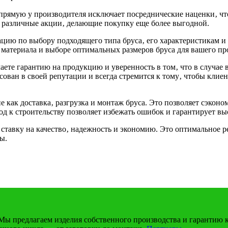
рямую у производителя исключает посреднические наценки‚ что
 и различные акции‚ делающие покупку еще более выгодной.
ацию по выбору подходящего типа бруса‚ его характеристикам 
материала и выборе оптимальных размеров бруса для вашего пр
ете гарантию на продукцию и уверенность в том‚ что в случае 
сован в своей репутации и всегда стремится к тому‚ чтобы кли
 как доставка‚ разгрузка и монтаж бруса. Это позволяет сэконо
 к строительству позволяет избежать ошибок и гарантирует высо
тавку на качество‚ надежность и экономию. Это оптимальное реш
ы.
ы предлагаем изделия собственного производства и гарантию 