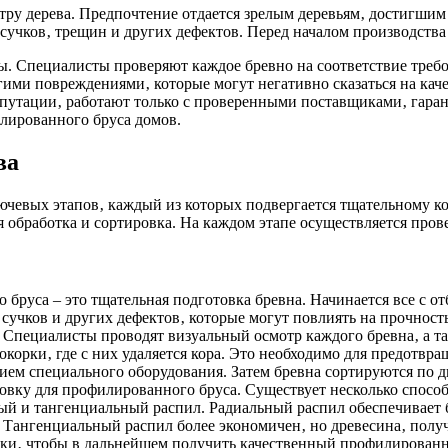
тру дерева. Предпочтение отдается зрелым деревьям‚ достигшим
учков‚ трещин и других дефектов. Перед началом производства 
ны. Специалисты проверяют каждое бревно на соответствие треб
ми повреждениями‚ которые могут негативно сказаться на качес
епутации‚ работают только с проверенными поставщиками‚ гара
лированного бруса домов.
ва
чевых этапов‚ каждый из которых подвергается тщательному кон
 обработка и сортировка. На каждом этапе осуществляется пров
руса – это тщательная подготовка бревна. Начинается все с от
сучков и других дефектов‚ которые могут повлиять на прочност
 Специалисты проводят визуальный осмотр каждого бревна‚ а т
корки‚ где с них удаляется кора. Это необходимо для предотвра
нием специального оборудования. Затем бревна сортируются по 
отовку для профилированного бруса. Существует несколько спос
ый и тангенциальный распил. Радиальный распил обеспечивает 
в. Тангенциальный распил более экономичен‚ но древесина‚ пол
вки‚ чтобы в дальнейшем получить качественный профилированн