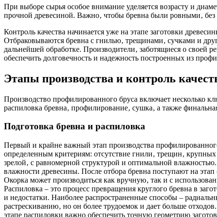
При выборе сырья особое внимание уделяется возрасту и диаме
прочной древесиной. Важно‚ чтобы бревна были ровными‚ без с
Контроль качества начинается уже на этапе заготовки древеси
Отбраковываются бревна с гнилью‚ трещинами‚ сучками и други
дальнейшей обработке. Производители‚ заботящиеся о своей р
обеспечить долговечность и надежность построенных из профи
Этапы производства и контроль качест
Производство профилированного бруса включает несколько клю
распиловка бревна‚ профилирование‚ сушка‚ а также финальная
Подготовка бревна и распиловка
Первый и крайне важный этап производства профилированного б
определенным критериям: отсутствие гнили‚ трещин‚ крупных 
зрелой‚ с равномерной структурой и оптимальной влажностью.
влажности древесины. После отбора бревна поступают на этап о
Окорка может производиться как вручную‚ так и с использова
Распиловка – это процесс превращения круглого бревна в заг
и недостатки. Наиболее распространенные способы – радиальн
растрескиванию‚ но он более трудоемок и дает больше отходо
этапе распиловки важно обеспечить точную геометрию загото