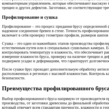
компьютерным управлением‚ которые обеспечивают высокую точ
трещин и других дефектов. Заготовки‚ не соответствующие тр
Профилирование и сушка
Профилирование – это процесс придания брусу определенной 
надежное соединение бревен в стене. Точность профилировани
включает в себя проверку геометрии профиля‚ размеров шипов и
Сушка – это один из важнейших этапов производства профилир
естественным путем или в специальных сушильных камерах. Ес
контролировать температуру и влажность‚ что обеспечивает ра
измерение влажности бруса‚ проверку на наличие трещин и де
подвержен усадке и деформациям‚ что гарантирует долговечнос
После сушки брус проходит дополнительную обработку антисеп
расположенных в регионах с высокой влажностью. Контроль кач
безопасности.
Преимущества профилированного бруса
Выбор профилированного бруса напрямую от производителя пре
производства‚ от заготовки древесины до финальной обработки
который отвечает всем стандартам прочности‚ влажности и гео