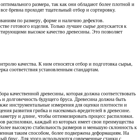
 оптимального размера‚ так как они обладают более плотной и
все бревна проходят тщательный отбор и сортировку.
ованиям по размеру‚ форме и наличию дефектов.
тве готового изделия. Только лучшее сырье допускается к
нтирующими высокое качество древесины. Это позволяет
тролю качества. К ним относятся отбор и подготовка сырья‚
ерка соответствия установленным стандартам.
бора качественной древесины‚ которая должна соответствовать
ь и долговечность будущего бруса. Древесина должна быть
акже инструментальные измерения для оценки плотности и
щения развития грибка и насекомых-вредителей в древесине.
диаметру и длине‚ чтобы оптимизировать процесс распиловки.
обов распиловки‚ каждый из которых имеет свои преимущества
более высокую стабильность размеров и меньшую склонность к
ученная таким способом‚ более подвержена деформациям. На
ый брус. Для этого используются современные станки с