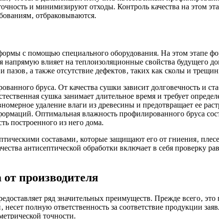
ность и минимизируют отходы. Контроль качества на этом этап
ебованиям‚ отбраковываются.
формы с помощью специального оборудования. На этом этапе ф
я напрямую влияет на теплоизоляционные свойства будущего дом
 пазов‚ а также отсутствие дефектов‚ таких как сколы и трещин
ованного бруса. От качества сушки зависит долговечность и ст
тественная сушка занимает длительное время и требует опреде
вномерное удаление влаги из древесины и предотвращает ее раст
формаций. Оптимальная влажность профилированного бруса сост
ть построенного из него дома.
тическими составами‚ которые защищают его от гниения‚ плесе
ества антисептической обработки включает в себя проверку рав
 от производителя
доставляет ряд значительных преимуществ. Прежде всего‚ это 
‚ несет полную ответственность за соответствие продукции заяв
метрической точности.