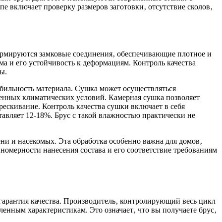
е включает проверку размеров заготовки‚ отсутствие сколов‚
ормируются замковые соединения‚ обеспечивающие плотное и
а и его устойчивость к деформациям. Контроль качества
ы.
абильность материала. Сушка может осуществляться
ленных климатических условий. Камерная сушка позволяет
рескивание. Контроль качества сушки включает в себя
авляет 12-18%. Брус с такой влажностью практически не
ни и насекомых. Эта обработка особенно важна для домов‚
номерности нанесения состава и его соответствие требованиям
гарантия качества. Производитель‚ контролирующий весь цикл
ленным характеристикам. Это означает‚ что вы получаете брус‚