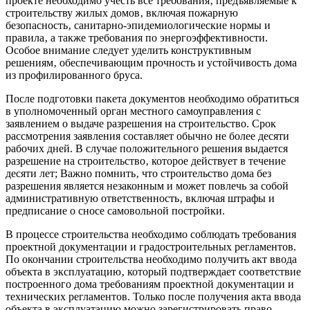
проекте необходимо учесть все требования‚ предъявляемые к
строительству жилых домов‚ включая пожарную
безопасность‚ санитарно-эпидемиологические нормы и
правила‚ а также требования по энергоэффективности.
Особое внимание следует уделить конструктивным
решениям‚ обеспечивающим прочность и устойчивость дома
из профилированного бруса.
После подготовки пакета документов необходимо обратиться
в уполномоченный орган местного самоуправления с
заявлением о выдаче разрешения на строительство. Срок
рассмотрения заявления составляет обычно не более десяти
рабочих дней. В случае положительного решения выдается
разрешение на строительство‚ которое действует в течение
десяти лет; Важно помнить‚ что строительство дома без
разрешения является незаконным и может повлечь за собой
административную ответственность‚ включая штрафы и
предписание о сносе самовольной постройки.
В процессе строительства необходимо соблюдать требования
проектной документации и градостроительных регламентов.
По окончании строительства необходимо получить акт ввода
объекта в эксплуатацию‚ который подтверждает соответствие
построенного дома требованиям проектной документации и
технических регламентов. Только после получения акта ввода
объекта в эксплуатацию можно зарегистрировать право