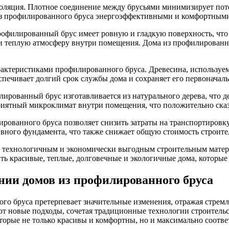
ляция. Плотное соединение между брусьями минимизирует потер
а из профилированного бруса энергоэффективными и комфортным
рофилированный брус имеет ровную и гладкую поверхность, что
ю и теплую атмосферу внутри помещения. Дома из профилированн
ктеристиками профилированного бруса. Древесина, используема
еспечивает долгий срок службы дома и сохраняет его первоначал
рованный брус изготавливается из натурального дерева, что де
риятный микроклимат внутри помещения, что положительно сказ
рованного бруса позволяет снизить затраты на транспортировку 
ивного фундамента, что также снижает общую стоимость строите
, технологичным и экономически выгодным строительным матер
ь красивые, теплые, долговечные и экологичные дома, которые 
нии домов из профилированного бруса
о бруса претерпевает значительные изменения, отражая стремл
т новые подходы, сочетая традиционные технологии строитель
оторые не только красивы и комфортны, но и максимально соотв