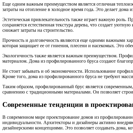
Еще одним важным преимуществом является отличная теплоизо
затраты на отопление в холодное время года. Это делает дом
Эстетическая привлекательность также играет важную роль. П
сохраняется естественная текстура дерева, что создает уютну
снижает затраты на строительство.
Прочность и долговечность являются еще одними важными хара
которая защищает ее от гниения, плесени и насекомых. Это об
Экологичность также является важным преимуществом. Профили
материалом. Дома из профилированного бруса создают благоп
Не стоит забывать и об экономичности. Использование профили
Кроме того, дома из профилированного бруса не требуют масс
Таким образом, профилированный брус является современным
сравнению с традиционными материалами. Он позволяет строит
Современные тенденции в проектирова
В современном мире проектирование домов из профилированног
индивидуальности. Архитекторы и дизайнеры активно внедряю
дизайнерскими концепциями. Это позволяет создавать дома, к