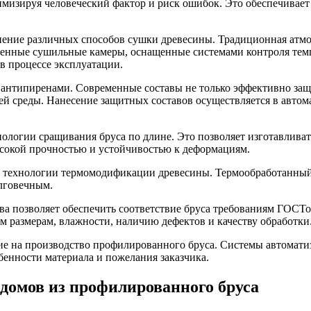
имизируя человеческий фактор и риск ошибок. Это обеспечивает
ние различных способов сушки древесины. Традиционная атмосф
менные сушильные камеры, оснащенные системами контроля тем
в процессе эксплуатации.
 антипиренами. Современные составы не только эффективно защи
й среды. Нанесение защитных составов осуществляется в автом
нологии сращивания бруса по длине. Это позволяет изготавлива
ысокой прочностью и устойчивостью к деформациям.
е технологии термомодификации древесины. Термообработанный 
олговечным.
тва позволяет обеспечить соответствие бруса требованиям ГОСТ
м размерам, влажности, наличию дефектов и качеству обработки
е на производство профилированного бруса. Системы автомати
обенности материала и пожелания заказчика.
домов из профилированного бруса