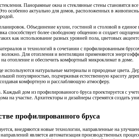
текления. Панорамные окна и стеклянные стены становятся все
 Это особенно актуально для домов, расположенных в живописны
родой.
планировок. Объединение кухни, гостиной и столовой в единое
овка способствует более свободному общению и создает ощущени
аких как использование разных уровней пола, цветовых акценто
атериалов и технологий в сочетании с профилированным брусом
ое волокно. Для отопления и вентиляции применяются энергоэфф
ы на отопление и обеспечить комфортный микроклимат в доме.
е используются натуральные материалы и природные цвета. Дерев
ольшой популярностью, подчеркивая естественную красоту дере
 создавая комфортную и расслабляющую атмосферу.
. Каждый дом из профилированного бруса проектируется с учет
дома на участке. Архитекторы и дизайнеры стремятся создать ун
стве профилированного бруса
уется, внедряются новые технологии, направленные на улучшен
 направлений является автоматизация производственных процес