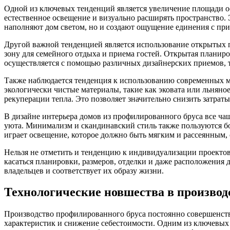
Одной из ключевых тенденций является увеличение площади ос
естественное освещение и визуально расширять пространство.
наполняют дом светом, но и создают ощущение единения с при
Другой важной тенденцией является использование открытых 
зону для семейного отдыха и приема гостей. Открытая планир
осуществляется с помощью различных дизайнерских приемов, т
Также наблюдается тенденция к использованию современных м
экологически чистые материалы, такие как эковата или льнян
рекуперации тепла. Это позволяет значительно снизить затрат
В дизайне интерьера домов из профилированного бруса все чащ
уюта. Минимализм и скандинавский стиль также пользуются б
играет освещение, которое должно быть мягким и рассеянным,
Нельзя не отметить и тенденцию к индивидуализации проектов
касаться планировки, размеров, отделки и даже расположения 
владельцев и соответствует их образу жизни.
Технологические новшества в производ
Производство профилированного бруса постоянно совершенств
характеристик и снижение себестоимости. Одним из ключевых