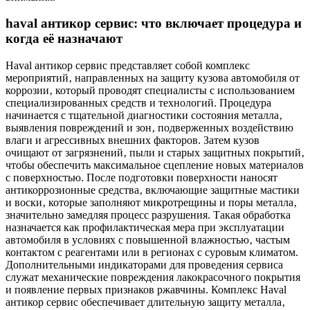
haval антикор сервис: что включает процедура и
когда её назначают
Haval антикор сервис представляет собой комплекс
мероприятий‚ направленных на защиту кузова автомобиля от
коррозии‚ который проводят специалисты с использованием
специализированных средств и технологий. Процедура
начинается с тщательной диагностики состояния металла‚
выявления повреждений и зон‚ подверженных воздействию
влаги и агрессивных внешних факторов. Затем кузов
очищают от загрязнений‚ пыли и старых защитных покрытий‚
чтобы обеспечить максимальное сцепление новых материалов
с поверхностью. После подготовки поверхности наносят
антикоррозионные средства‚ включающие защитные мастики
и воски‚ которые заполняют микротрещины и поры металла‚
значительно замедляя процесс разрушения. Такая обработка
назначается как профилактическая мера при эксплуатации
автомобиля в условиях с повышенной влажностью‚ частым
контактом с реагентами или в регионах с суровым климатом.
Дополнительными индикаторами для проведения сервиса
служат механические повреждения лакокрасочного покрытия
и появление первых признаков ржавчины. Комплекс Haval
антикор сервис обеспечивает длительную защиту металла‚