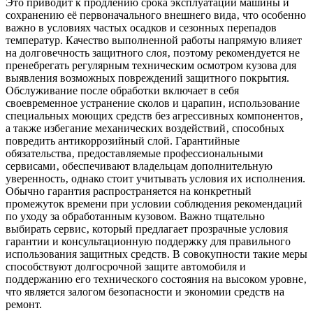
Это приводит к продлению срока эксплуатации машины и
сохранению её первоначального внешнего вида‚ что особенно
важно в условиях частых осадков и сезонных перепадов
температур. Качество выполненной работы напрямую влияет
на долговечность защитного слоя‚ поэтому рекомендуется не
пренебрегать регулярным техническим осмотром кузова для
выявления возможных повреждений защитного покрытия.
Обслуживание после обработки включает в себя
своевременное устранение сколов и царапин‚ использование
специальных моющих средств без агрессивных компонентов‚
а также избегание механических воздействий‚ способных
повредить антикоррозийный слой. Гарантийные
обязательства‚ предоставляемые профессиональными
сервисами‚ обеспечивают владельцам дополнительную
уверенность‚ однако стоит учитывать условия их исполнения.
Обычно гарантия распространяется на конкретный
промежуток времени при условии соблюдения рекомендаций
по уходу за обработанным кузовом. Важно тщательно
выбирать сервис‚ который предлагает прозрачные условия
гарантии и консультационную поддержку для правильного
использования защитных средств. В совокупности такие меры
способствуют долгосрочной защите автомобиля и
поддержанию его технического состояния на высоком уровне‚
что является залогом безопасности и экономии средств на
ремонт.