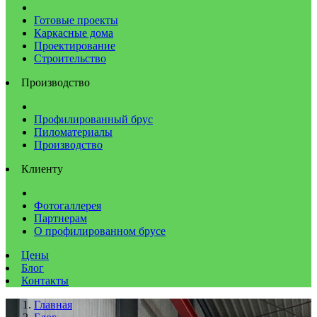
Готовые проекты
Каркасные дома
Проектирование
Строительство
Производство
Профилированный брус
Пиломатериалы
Производство
Клиенту
Фотогаллерея
Партнерам
О профилированном брусе
Цены
Блог
Контакты
Главная