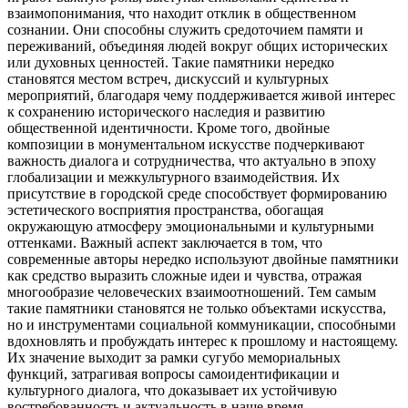
взаимопонимания, что находит отклик в общественном
сознании. Они способны служить средоточием памяти и
переживаний, объединяя людей вокруг общих исторических
или духовных ценностей. Такие памятники нередко
становятся местом встреч, дискуссий и культурных
мероприятий, благодаря чему поддерживается живой интерес
к сохранению исторического наследия и развитию
общественной идентичности. Кроме того, двойные
композиции в монументальном искусстве подчеркивают
важность диалога и сотрудничества, что актуально в эпоху
глобализации и межкультурного взаимодействия. Их
присутствие в городской среде способствует формированию
эстетического восприятия пространства, обогащая
окружающую атмосферу эмоциональными и культурными
оттенками. Важный аспект заключается в том, что
современные авторы нередко используют двойные памятники
как средство выразить сложные идеи и чувства, отражая
многообразие человеческих взаимоотношений. Тем самым
такие памятники становятся не только объектами искусства,
но и инструментами социальной коммуникации, способными
вдохновлять и пробуждать интерес к прошлому и настоящему.
Их значение выходит за рамки сугубо мемориальных
функций, затрагивая вопросы самоидентификации и
культурного диалога, что доказывает их устойчивую
востребованность и актуальность в наше время.