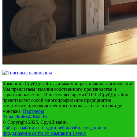
Компания СрубДизайн - динамично развивающаяся компания.
Мы предлагаем изделия собственного производства и
гарантию качества. В настоящее время ООО «СрубДизайн»
представляет собой многопрофильное предприятие
замкнутого производственного цикла — от заготовки до
монтажа.
Партнеры
Anna_dmitry@Mail.Ru
© Copyright 2025, СрубДизайн.
Сайт разработан в студии веб дизайна создание и
продвижение сайта от компании Levelx