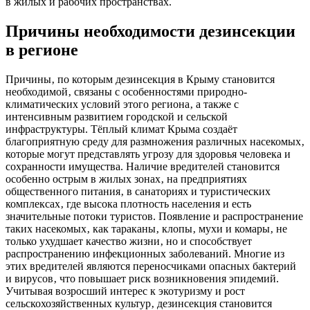
в жилых и рабочих пространствах.
Причины необходимости дезинсекции
в регионе
Причины‚ по которым дезинсекция в Крыму становится
необходимой‚ связаны с особенностями природно-
климатических условий этого региона‚ а также с
интенсивным развитием городской и сельской
инфраструктуры. Тёплый климат Крыма создаёт
благоприятную среду для размножения различных насекомых‚
которые могут представлять угрозу для здоровья человека и
сохранности имущества. Наличие вредителей становится
особенно острым в жилых зонах‚ на предприятиях
общественного питания‚ в санаториях и туристических
комплексах‚ где высока плотность населения и есть
значительные потоки туристов. Появление и распространение
таких насекомых‚ как тараканы‚ клопы‚ мухи и комары‚ не
только ухудшает качество жизни‚ но и способствует
распространению инфекционных заболеваний. Многие из
этих вредителей являются переносчиками опасных бактерий
и вирусов‚ что повышает риск возникновения эпидемий.
Учитывая возросший интерес к экотуризму и рост
сельскохозяйственных культур‚ дезинсекция становится