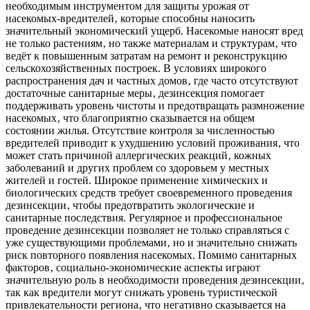
необходимым инструментом для защиты урожая от
насекомых-вредителей‚ которые способны наносить
значительный экономический ущерб. Насекомые наносят вред
не только растениям‚ но также материалам и структурам‚ что
ведёт к повышенным затратам на ремонт и реконструкцию
сельскохозяйственных построек. В условиях широкого
распространения дач и частных домов‚ где часто отсутствуют
достаточные санитарные меры‚ дезинсекция помогает
поддерживать уровень чистоты и предотвращать размножение
насекомых‚ что благоприятно сказывается на общем
состоянии жилья. Отсутствие контроля за численностью
вредителей приводит к ухудшению условий проживания‚ что
может стать причиной аллергических реакций‚ кожных
заболеваний и других проблем со здоровьем у местных
жителей и гостей. Широкое применение химических и
биологических средств требует своевременного проведения
дезинсекции‚ чтобы предотвратить экологические и
санитарные последствия. Регулярное и профессиональное
проведение дезинсекции позволяет не только справляться с
уже существующими проблемами‚ но и значительно снижать
риск повторного появления насекомых. Помимо санитарных
факторов‚ социально-экономические аспекты играют
значительную роль в необходимости проведения дезинсекции‚
так как вредители могут снижать уровень туристической
привлекательности региона‚ что негативно сказывается на