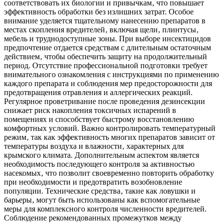
соответствовать их биологии и привычкам‚ что повышает
эффективность обработки без излишних затрат. Особое
внимание уделяется тщательному нанесению препаратов в
местах скопления вредителей‚ включая щели‚ плинтусы‚
мебель и труднодоступные зоны. При выборе инсектицидов
предпочтение отдается средствам с длительным остаточным
действием‚ чтобы обеспечить защиту на продолжительный
период. Отсутствие профессиональной подготовки требует
внимательного ознакомления с инструкциями по применению
каждого препарата и соблюдения мер предосторожности для
предотвращения отравления и аллергических реакций.
Регулярное проветривание после проведения дезинсекции
снижает риск накопления токсичных испарений в
помещениях и способствует быстрому восстановлению
комфортных условий. Важно контролировать температурный
режим‚ так как эффективность многих препаратов зависит от
температуры воздуха и влажности‚ характерных для
крымского климата. Дополнительным аспектом является
необходимость последующего контроля за активностью
насекомых‚ что позволит своевременно повторить обработку
при необходимости и предотвратить возобновление
популяции. Технические средства‚ такие как ловушки и
барьеры‚ могут быть использованы как вспомогательные
меры для комплексного контроля численности вредителей.
Соблюдение рекомендованных промежутков между