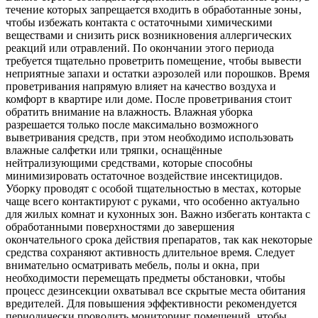
течение которых запрещается входить в обработанные зоны‚
чтобы избежать контакта с остаточными химическими
веществами и снизить риск возникновения аллергических
реакций или отравлений. По окончании этого периода
требуется тщательно проветрить помещение‚ чтобы вывести
неприятные запахи и остатки аэрозолей или порошков. Время
проветривания напрямую влияет на качество воздуха и
комфорт в квартире или доме. После проветривания стоит
обратить внимание на влажность. Влажная уборка
разрешается только после максимально возможного
выветривания средств‚ при этом необходимо использовать
влажные салфетки или тряпки‚ оснащённые
нейтрализующими средствами‚ которые способны
минимизировать остаточное воздействие инсектицидов.
Уборку проводят с особой тщательностью в местах‚ которые
чаще всего контактируют с руками‚ что особенно актуально
для жилых комнат и кухонных зон. Важно избегать контакта с
обработанными поверхностями до завершения
окончательного срока действия препаратов‚ так как некоторые
средства сохраняют активность длительное время. Следует
внимательно осматривать мебель‚ полы и окна‚ при
необходимости перемещать предметы обстановки‚ чтобы
процесс дезинсекции охватывал все скрытые места обитания
вредителей. Для повышения эффективности рекомендуется
периодически проводить мониторинг помещений‚ чтобы