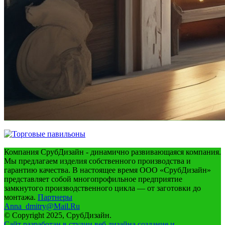
Компания СрубДизайн - динамично развивающаяся компания.
Мы предлагаем изделия собственного производства и
гарантию качества. В настоящее время ООО «СрубДизайн»
представляет собой многопрофильное предприятие
замкнутого производственного цикла — от заготовки до
монтажа.
Партнеры
Anna_dmitry@Mail.Ru
© Copyright 2025, СрубДизайн.
Сайт разработан в студии веб дизайна создание и