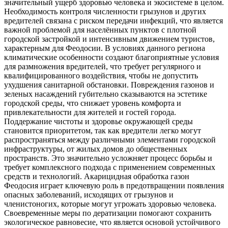
значительный ущерб здоровью человека и экосистеме в целом.
Необходимость контроля численности грызунов и других
вредителей связана с риском передачи инфекций, что является
важной проблемой для населённых пунктов с плотной
городской застройкой и интенсивным движением туристов,
характерным для Феодосии. В условиях данного региона
климатические особенности создают благоприятные условия
для размножения вредителей, что требует регулярного и
квалифицированного воздействия, чтобы не допустить
ухудшения санитарной обстановки. Повреждения газонов и
зеленых насаждений губительно сказываются на эстетике
городской среды, что снижает уровень комфорта и
привлекательности для жителей и гостей города.
Поддержание чистоты и здоровье окружающей среды
становится приоритетом, так как вредители легко могут
распространяться между различными элементами городской
инфраструктуры, от жилых домов до общественных
пространств. Это значительно усложняет процесс борьбы и
требует комплексного подхода с применением современных
средств и технологий. Акарицидная обработка газон
Феодосия играет ключевую роль в предотвращении появления
опасных заболеваний, исходящих от грызунов и
членистоногих, которые могут угрожать здоровью человека.
Своевременные меры по дератизации помогают сохранить
экологическое равновесие, что является основой устойчивого