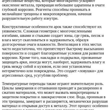
агрессивные вещества, которые многократно ускоряют
окисление металла, превращая небольшие царапины в очаги
глубокой коррозии. Реагенты способны проникать в
мельчайшие трещины и микроповреждения, начиная
разрушительную работу изнутри.
Конструктивные особенности арок также способствуют их
уязвимости. Сложная геометрия с многочисленными
изгибами, швами и стыками создает зоны, где грязь, песок и
влага могут скапливаться и задерживаться, образуя
долгосрочные очаги влажности. Вентиляция в этих местах
часто недостаточна, что препятствует быстрому высыханию
поверхности и создает благоприятные условия для развития
коррозии. Кроме того, накладки и подкрылки, призванные
защищать арки, иногда могут, наоборот, задерживать влагу и
грязь между собой и кузовом, если они установлены
негерметично или повреждены. Это создает «ловушки» для
агрессивных сред, усугубляя проблему.
Температурные перепады также играют значительную роль.
Циклы замерзания и оттаивания приводят к расширению и
сжатию материалов, что может вызвать микротрещины в
защитном покрытии и лакокрасочном слое. Вода, проникая в
эти трещины, замерзает и расширяется, механически разрушая
материал и открывая доступ к металлу. Этот процесс особенно