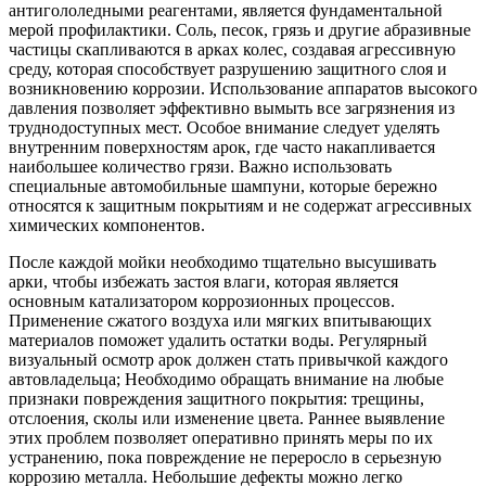
антигололедными реагентами, является фундаментальной
мерой профилактики. Соль, песок, грязь и другие абразивные
частицы скапливаются в арках колес, создавая агрессивную
среду, которая способствует разрушению защитного слоя и
возникновению коррозии. Использование аппаратов высокого
давления позволяет эффективно вымыть все загрязнения из
труднодоступных мест. Особое внимание следует уделять
внутренним поверхностям арок, где часто накапливается
наибольшее количество грязи. Важно использовать
специальные автомобильные шампуни, которые бережно
относятся к защитным покрытиям и не содержат агрессивных
химических компонентов.
После каждой мойки необходимо тщательно высушивать
арки, чтобы избежать застоя влаги, которая является
основным катализатором коррозионных процессов.
Применение сжатого воздуха или мягких впитывающих
материалов поможет удалить остатки воды. Регулярный
визуальный осмотр арок должен стать привычкой каждого
автовладельца; Необходимо обращать внимание на любые
признаки повреждения защитного покрытия: трещины,
отслоения, сколы или изменение цвета. Раннее выявление
этих проблем позволяет оперативно принять меры по их
устранению, пока повреждение не переросло в серьезную
коррозию металла. Небольшие дефекты можно легко